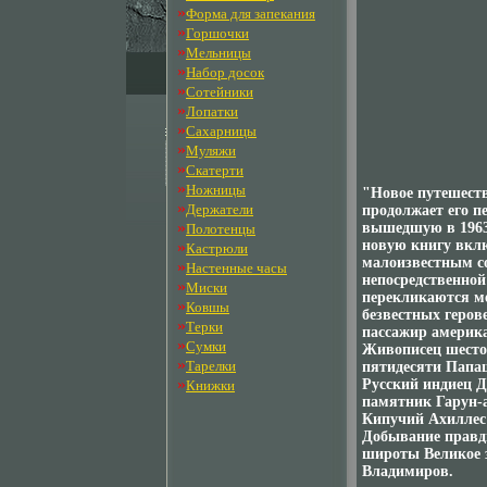
»
Форма для запекания
»
Горшочки
»
Мельницы
»
Набор досок
»
Сотейники
»
Лопатки
»
Сахарницы
»
Муляжи
»
Скатерти
»
Ножницы
"Новое путешеств
»
Держатели
продолжает его п
»
вышедшую в 1963 
Полотенцы
новую книгу вкл
»
Кастрюли
малоизвестным с
»
Настенные часы
непосредственной
»
Миски
перекликаются ме
»
Ковшы
безвестных геров
»
Терки
пассажир америка
»
Сумки
Живописец шесто
»
Тарелки
пятидесяти Папа
»
Русский индиец Д
Книжки
памятник Гарун-
Кипучий Ахиллес
Добывание правд
широты Великое 
Владимиров.