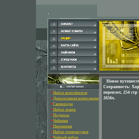
Новое путешеств
Сохранность: Хор
»
переплет, 254 стр
Набор контейнеров
»
2656x.
Декоративная композиция
»
Сковороды
»
Набор ложек
»
Подносы
»
Чайники
»
Пароварки
»
Набор термокружек
»
Чайный набор